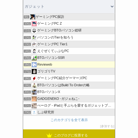
ゲーミングPC探訪
9位
ゲーミングPC Z
10位
ゲーミングBTOパソコン総研
11位
パソコンのTierを知ろう
12位
ゲーミングPC Tier1
13位
えぐぜくてぃぶなPC
14位
BTOパソコンSSR
15位
Revieweb
16位
ゴリゴリTV
17位
ゲーミングPC紹介ゲーマーズPC
18位
BTOパソコンはBuild To Orderの略
19位
BTOパソコンX
20位
GADGENEKO -ガジェねこ-
21位
ぺーログ - iPadと手ぶらを愛するガジェットブログ
22位
しぶ研究所
23位
このカテゴリを全て表示
参加する
このブログに投票する