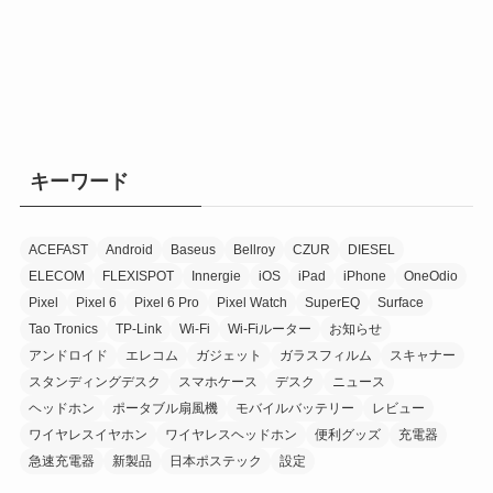
キーワード
ACEFAST
Android
Baseus
Bellroy
CZUR
DIESEL
ELECOM
FLEXISPOT
Innergie
iOS
iPad
iPhone
OneOdio
Pixel
Pixel 6
Pixel 6 Pro
Pixel Watch
SuperEQ
Surface
Tao Tronics
TP-Link
Wi-Fi
Wi-Fiルーター
お知らせ
アンドロイド
エレコム
ガジェット
ガラスフィルム
スキャナー
スタンディングデスク
スマホケース
デスク
ニュース
ヘッドホン
ポータブル扇風機
モバイルバッテリー
レビュー
ワイヤレスイヤホン
ワイヤレスヘッドホン
便利グッズ
充電器
急速充電器
新製品
日本ポステック
設定